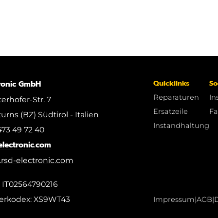
Quicklinks
So
ronic GmbH
Reparaturen
In
erhofer-Str. 7
Ersatzeile
Fa
rns (BZ) Südtirol - Italien
Instandhaltung
473 49 72 40
electronic.com
rsd-electronic.com
: IT02564790216
erkodex: XS9WT43
Impressum
|
AGB
|