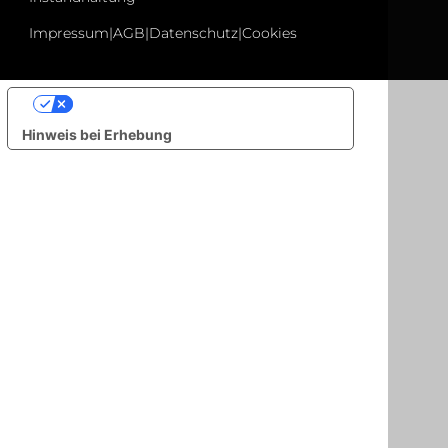
RSD-electronic GmbH
Peter-Mitterhofer-Str. 7
39025 Naturns (BZ) Südtirol - Italien
Tel. +39 0473 49 72 40
info@rsd-electronic.com
info@pec.rsd-electronic.com
MwSt. Nr.: IT02564790216
Empfängerkodex: XS9WT43