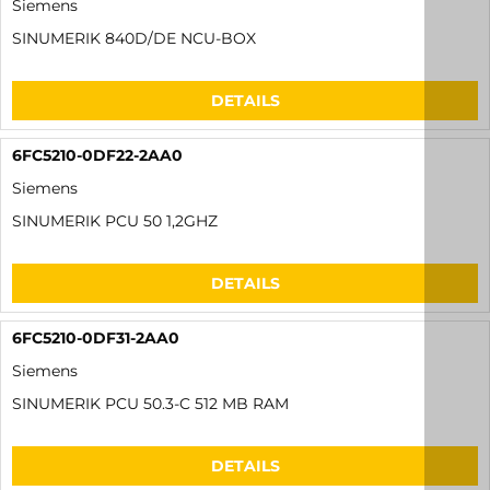
6FC5348-0AA02-0AA0
Siemens
SINUMERIK 840D SL DOPPELLUEFTER-/BATTERIE-MODUL
DETAILS
6FC5203-0AF22-0AA2
Siemens
SINUMERIK MASCHINENSTEUERTAFEL MCP 483C
DETAILS
6FC5410-0AY01-0AA0
Siemens
SINUMERIK 810DE CCU1-BAUGRUPPE