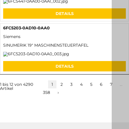
Siemens
SINUMERIK PCU 50.3-C 512 MB RAM
DETAILS
6FC5211-0AA10-0AA0
Siemens
SINUMERIK 810D/DE/840D/DE ELEKTR. BAUGRUPPE
DETAILS
6FC5371-0AA30-0AB0
Siemens
SINUMERIK 840D SL NCU 710.3B
DETAILS