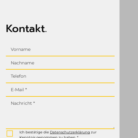
6FC5447-0AA00-0AA1
Siemens
SINUMERIK 810D CCU-BOX
DETAILS
6FC5203-0AD10-0AA0
Siemens
SINUMERIK 19" MASCHINENSTEUERTAFEL
DETAILS
1 bis 12 von 4290
1
2
3
4
5
6
7
…
Artikel
358
›