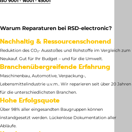
ISO 9001 • 14001 • 45001
Gewicht
120 kg
Warum Reparaturen bei RSD-electronic?
Abmessung
Nachhaltig & Ressourcenschonend
no dimensions available
Reduktion des CO₂- Ausstoßes und Rohstoffe im Vergleich zum
Neukauf. Gut für Ihr Budget – und für die Umwelt.
Branchenübergreifende Erfahrung
Maschinenbau, Automotive, Verpackung-,
Lebensmittelindustrie u.v.m.. Wir reparieren seit über 20 Jahren
für die unterschiedlichsten Branchen.
Hohe Erfolgsquote
Über 98% aller eingesandten Baugruppen können
instandgesetzt werden. Lückenlose Dokumentation aller
Abläufe.