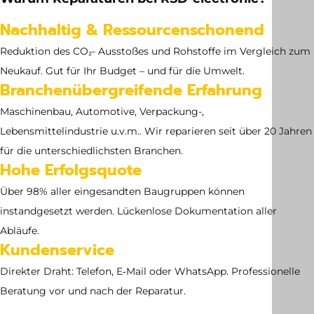
Abmessung
Nachhaltig & Ressourcenschonend
no dimensions available
Reduktion des CO₂- Ausstoßes und Rohstoffe im Vergleich zum
Neukauf. Gut für Ihr Budget – und für die Umwelt.
Branchenübergreifende Erfahrung
Maschinenbau, Automotive, Verpackung-,
Lebensmittelindustrie u.v.m.. Wir reparieren seit über 20 Jahren
für die unterschiedlichsten Branchen.
Hohe Erfolgsquote
Über 98% aller eingesandten Baugruppen können
instandgesetzt werden. Lückenlose Dokumentation aller
Abläufe.
Kundenservice
Direkter Draht: Telefon, E‑Mail oder WhatsApp. Professionelle
Beratung vor und nach der Reparatur.