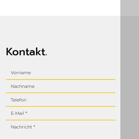
unverbindlich.
bieten wir Ihnen in diesem Fall ein geeignetes Ersatzgerät an.
Kontakt.
Vorname
Nachname
Telefon
E-Mail *
Nachricht *