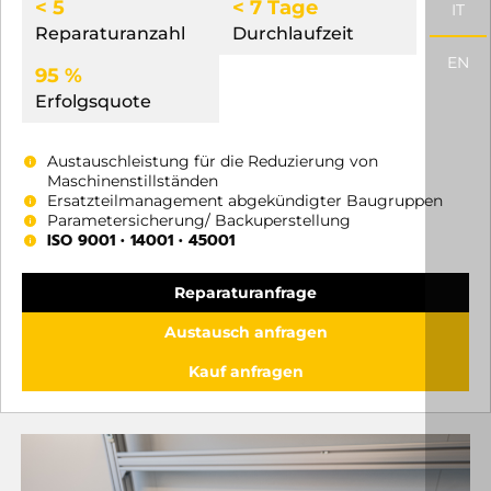
< 5
< 7 Tage
IT
Reparaturanzahl
Durchlaufzeit
EN
95 %
Erfolgsquote
Austauschleistung für die Reduzierung von
Maschinenstillständen
Ersatzteilmanagement abgekündigter Baugruppen
Parametersicherung/ Backuperstellung
ISO 9001 • 14001 • 45001
Reparaturanfrage
Austausch anfragen
Kauf anfragen