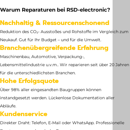
27.6 kg
Warum Reparaturen bei RSD-electronic?
Abmessung
Nachhaltig & Ressourcenschonend
no dimensions available
Reduktion des CO₂- Ausstoßes und Rohstoffe im Vergleich zum
Neukauf. Gut für Ihr Budget – und für die Umwelt.
Branchenübergreifende Erfahrung
Maschinenbau, Automotive, Verpackung-,
Lebensmittelindustrie u.v.m.. Wir reparieren seit über 20 Jahren
für die unterschiedlichsten Branchen.
Hohe Erfolgsquote
Über 98% aller eingesandten Baugruppen können
instandgesetzt werden. Lückenlose Dokumentation aller
Abläufe.
Kundenservice
Direkter Draht: Telefon, E‑Mail oder WhatsApp. Professionelle