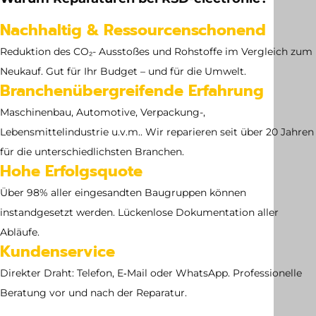
Abmessung
Nachhaltig & Ressourcenschonend
no dimensions available
Reduktion des CO₂- Ausstoßes und Rohstoffe im Vergleich zum
Neukauf. Gut für Ihr Budget – und für die Umwelt.
Branchenübergreifende Erfahrung
Maschinenbau, Automotive, Verpackung-,
Lebensmittelindustrie u.v.m.. Wir reparieren seit über 20 Jahren
für die unterschiedlichsten Branchen.
Hohe Erfolgsquote
Über 98% aller eingesandten Baugruppen können
instandgesetzt werden. Lückenlose Dokumentation aller
Abläufe.
Kundenservice
Direkter Draht: Telefon, E‑Mail oder WhatsApp. Professionelle
Beratung vor und nach der Reparatur.