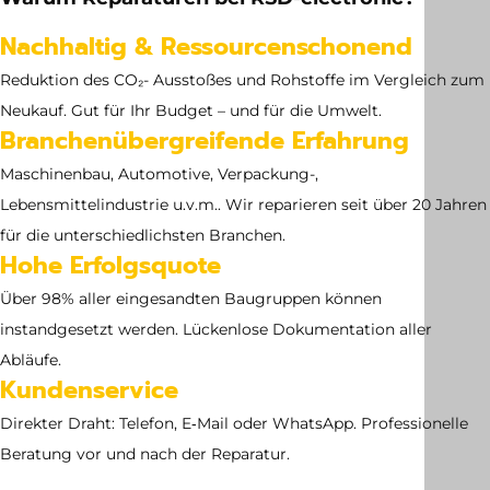
Abmessung
Nachhaltig & Ressourcenschonend
no dimensions available
Reduktion des CO₂- Ausstoßes und Rohstoffe im Vergleich zum
Neukauf. Gut für Ihr Budget – und für die Umwelt.
Branchenübergreifende Erfahrung
Maschinenbau, Automotive, Verpackung-,
Lebensmittelindustrie u.v.m.. Wir reparieren seit über 20 Jahren
für die unterschiedlichsten Branchen.
Hohe Erfolgsquote
Über 98% aller eingesandten Baugruppen können
instandgesetzt werden. Lückenlose Dokumentation aller
Abläufe.
Kundenservice
Direkter Draht: Telefon, E‑Mail oder WhatsApp. Professionelle
Beratung vor und nach der Reparatur.