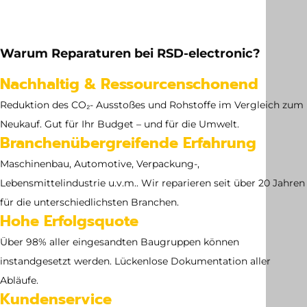
Gewicht
6.8 kg
Warum Reparaturen bei RSD-electronic?
Abmessung
Nachhaltig & Ressourcenschonend
no dimensions available
Reduktion des CO₂- Ausstoßes und Rohstoffe im Vergleich zum
Neukauf. Gut für Ihr Budget – und für die Umwelt.
Branchenübergreifende Erfahrung
Maschinenbau, Automotive, Verpackung-,
Lebensmittelindustrie u.v.m.. Wir reparieren seit über 20 Jahren
für die unterschiedlichsten Branchen.
Hohe Erfolgsquote
Über 98% aller eingesandten Baugruppen können
instandgesetzt werden. Lückenlose Dokumentation aller
Abläufe.
Kundenservice