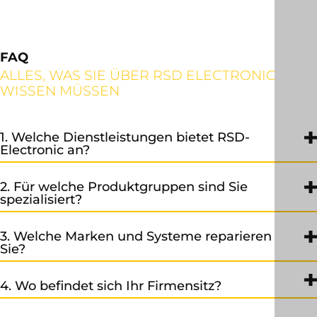
FAQ
ALLES, WAS SIE ÜBER RSD ELECTRONIC
WISSEN MÜSSEN
1. Welche Dienstleistungen bietet RSD-
Electronic an?
Reparatur-
Wir bieten unseren Kunden eine professionelle
,
2. Für welche Produktgruppen sind Sie
Austausch-
Verkaufsleistung,
präventive
und
sowie
spezialisiert?
Instandhaltung
Ersatzteilmanagement
und
im Beriech der
Unser Leistungsspektrum umfasst CNC-Systeme,
Industrieelektronik an.
3. Welche Marken und Systeme reparieren
Frequenzumrichter, Antriebstechnik, SPS-Systeme, HMI,
Sie?
Netzteile, Motoren und vieles mehr.
Wir sind spezialisiert auf Siemens Automatisierungstechnik (z.
4. Wo befindet sich Ihr Firmensitz?
B. SIMODRIVE, SIMATIC, SINUMERIK, SINAMICS u.v.m.), aber
Unser Sitz befindet sich in der Peter-Mitterhoferstr. 7 -
auch auf Baugruppen anderer Hersteller, welche in der