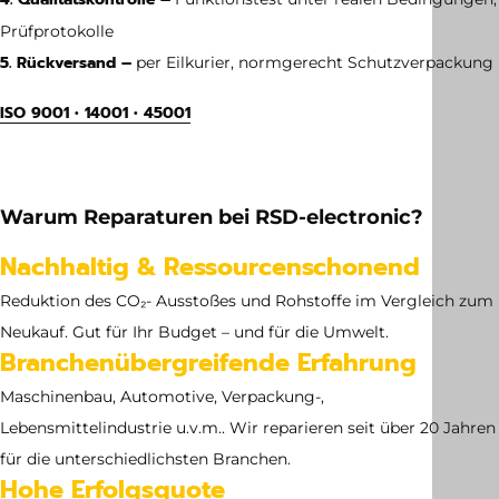
Prüfprotokolle
5. Rückversand –
per Eilkurier, normgerecht Schutzverpackung
ISO 9001 • 14001 • 45001
Gewicht
15 kg
Warum Reparaturen bei RSD-electronic?
Abmessung
Nachhaltig & Ressourcenschonend
380,00 x 520,00 x 390,00 MM
Reduktion des CO₂- Ausstoßes und Rohstoffe im Vergleich zum
Neukauf. Gut für Ihr Budget – und für die Umwelt.
Branchenübergreifende Erfahrung
Maschinenbau, Automotive, Verpackung-,
Lebensmittelindustrie u.v.m.. Wir reparieren seit über 20 Jahren
für die unterschiedlichsten Branchen.
Hohe Erfolgsquote