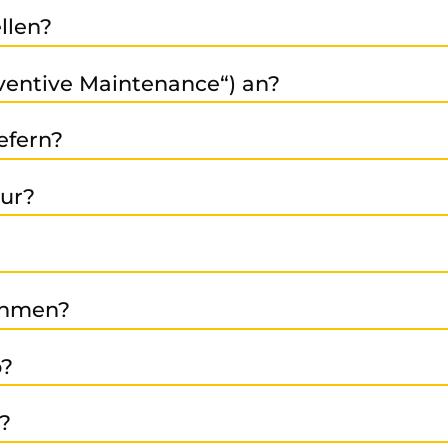
dustriezone Stein, 39025 Naturns - Südtirol - Italien.
llen?
en Sie uns an: +39 0473 49 72 40 oder schicken Sie uns ei
ventive Maintenance“) an?
d Austauschleistung auch eine vorbeugende Instandhalt
efern?
n sicher, dass Sie schnell und zuverlässig den benötigte
tur?
stand). Wir streben eine schnelle und effiziente Abwick
dukte. Das Reduzieren von Elektroschrott und der dadur
ehmen?
r- und Servicebereichen: Automobil- und Zulieferindust
b?
ndustrie sowie Maschinen- und Anlagenbau.
ühren eine erste Analyse durch → Wir erstellen ein Ange
n?
erne erläutern wir jeden Schritt persönlich.