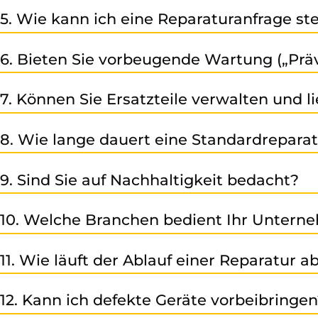
Unser Sitz befindet sich in der Peter-Mitterhoferstr. 7 - In
5. Wie kann ich eine Reparaturanfrage ste
Füllen Sie einfach unser Online-Kontaktformular aus, ruf
6. Bieten Sie vorbeugende Wartung („Prä
umgehend bei Ihnen!
Ja – wir bieten unsere Kunden neben der Reparatur un
7. Können Sie Ersatzteile verwalten und li
Maschinenstillständen minimiert werden.
Ja – wir übernehmen Ihr Ersatzteilmanagement und stelle
8. Wie lange dauert eine Standardrepara
Die Dauer hängt vom Einzelfall ab (Typ, Hersteller, Zu
9. Sind Sie auf Nachhaltigkeit bedacht?
bei Eingang der Anfrage, im Schnitt ca. 7-10 Arbeitstage.
Absolut – wir setzen auf langlebige, reparierbare Pro
10. Welche Branchen bedient Ihr Untern
besonders wichtig.
Unsere Kunden kommen aus den verschiedensten Herstelle
11. Wie läuft der Ablauf einer Reparatur a
Kunststoff- und Gummiindustrie, Chemie- und Pharmai
Sie senden Ihren defekten Artikel direkt zu uns → Wir f
12. Kann ich defekte Geräte vorbeibringe
bestandenem Qualitätstest der Rückversand per Kurier. G