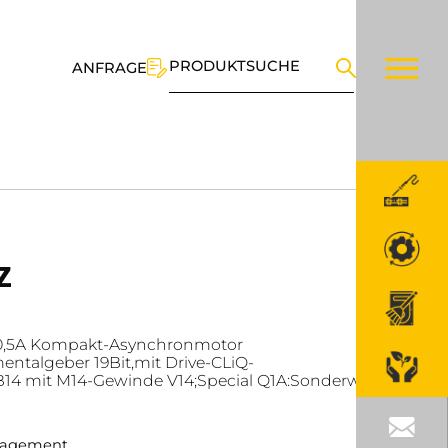
PRODUKTSUCHE
ANFRAGE
Z
0,5A Kompakt-Asynchronmotor
ntalgeber 19Bit,mit Drive-CLiQ-
B14 mit M14-Gewinde V14;Special Q1A:Sonderwicklung
anagement