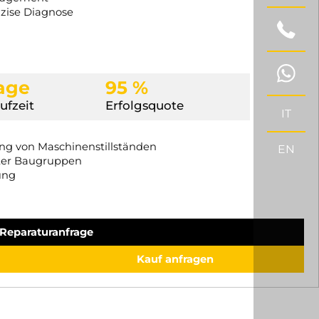
äzise Diagnose
Tage
95 %
ufzeit
Erfolgsquote
IT
ung von Maschinenstillständen
EN
ter Baugruppen
ung
Reparaturanfrage
Kauf anfragen