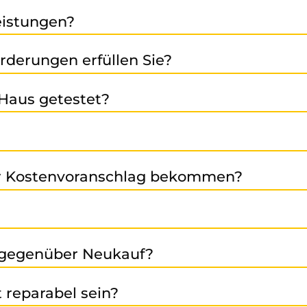
ibringen oder den Versand mit uns abstimmen.
Leistungen?
en Verkauf von generalüberholten und neuen Baugruppen
rderungen erfüllen Sie?
en). Bei Fragen helfen wir Ihnen gern weiter.
tifiziert und garantieren damit höchste Qualität, Umwelt
Haus getestet?
le Baugruppen werden so realitätsnah wie möglich getes
 starkes Partnernetzwerk, sind wir in der Lage europawe
der Kostenvoranschlag bekommen?
 Fehlerbild, Seriennummer etc.) können wir eine erste E
en jedoch auch viele weitere Marken im Bereich Automati
r gegenüber Neukauf?
sfallzeiten und schont Umweltressourcen. Mit uns erhalt
t reparabel sein?