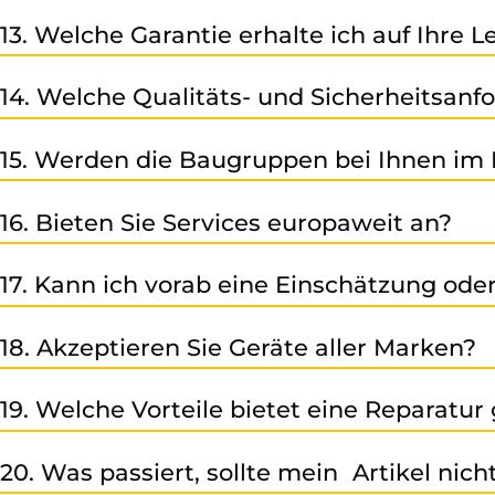
Ja – Sie können Geräte oder Baugruppen bei uns vorbe
13. Welche Garantie erhalte ich auf Ihre 
Auf unsere Reparatur-/ und Austauschleistung sowie d
14. Welche Qualitäts- und Sicherheitsanfo
Monaten ab Rechnungsdatum (falls nicht anders angegeb
Wir sind nach den internationalen Standards der ISO zer
15. Werden die Baugruppen bei Ihnen im 
electronic.com/unternehmen/zertifikate
Ja – unser Motto lautet, keine Reparatur ohne Test. Al
16. Bieten Sie Services europaweit an?
uns eine vollständige Qualitätsprüfung.
Ja – Dank eines umfassenden Lieferantenpools, sowie ein
17. Kann ich vorab eine Einschätzung o
Ja – nach Zusendung der relevanten Informationen (Typ,
18. Akzeptieren Sie Geräte aller Marken?
Wir sind auf Geräte von Siemens spezialisiert, bearbeit
19. Welche Vorteile bietet eine Reparatu
prüfen Ihr Gerät individuell.
Eine fachgerechte Reparatur spart Kosten, reduziert Au
20. Was passiert, sollte mein Artikel nich