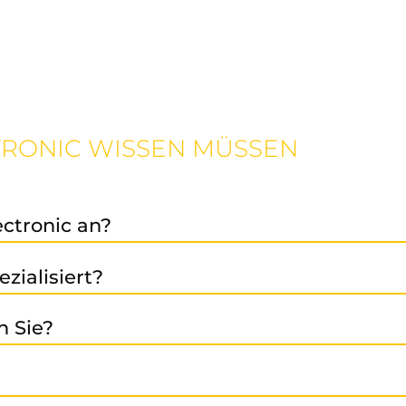
CTRONIC WISSEN MÜSSEN
ectronic an?
r-
Austausch-
Verkaufsleistung,
präventive Ins
,
und
sowie
zialisiert?
umrichter, Antriebstechnik, SPS-Systeme, HMI, Netztei
n Sie?
nik (z. B. SIMODRIVE, SIMATIC, SINUMERIK, SINAMICS u.v.
chen Sie uns an. Wir beraten gerne!