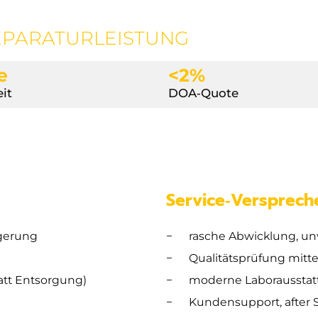
EPARATURLEISTUNG
e
<2%
it
DOA‐Quote
Service‑Versprech
gerung
rasche Abwicklung, un
Qualitätsprüfung mitt
tatt Entsorgung)
moderne Laboraussta
Kundensupport, after S