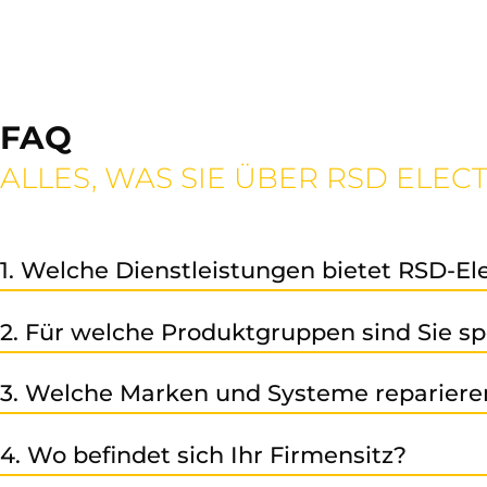
FAQ
ALLES, WAS SIE ÜBER RSD ELE
1. Welche Dienstleistungen bietet RSD-El
Reparatu
Wir bieten unseren Kunden eine professionelle
2. Für welche Produktgruppen sind Sie spe
Industrieelektronik an.
Unser Leistungsspektrum umfasst CNC-Systeme, Frequenz
3. Welche Marken und Systeme repariere
Wir sind spezialisiert auf Siemens Automatisierungstech
4. Wo befindet sich Ihr Firmensitz?
welche in der Automatisierung eingesetzt werden – spre