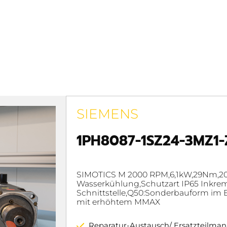
SIEMENS
1PH8087-1SZ24-3MZ1-
SIMOTICS M 2000 RPM,6,1kW,29Nm,2
Wasserkühlung,Schutzart IP65 Inkreme
Schnittstelle,Q50:Sonderbauform im 
mit erhöhtem MMAX
Reparatur-Austausch/ Ersatzteilm