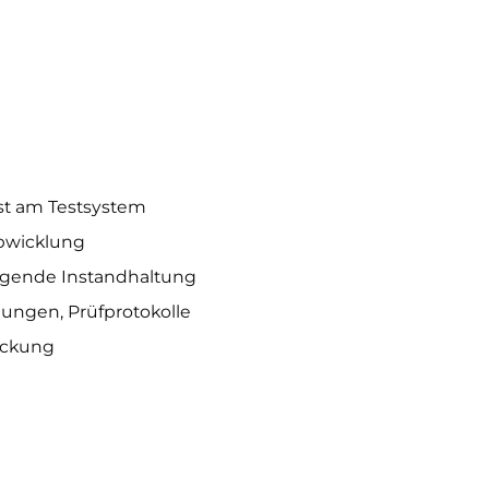
st am Testsystem
Abwicklung
ugende Instandhaltung
ungen, Prüfprotokolle
ackung