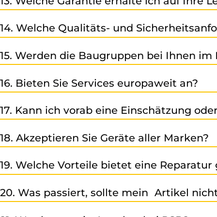
13. Welche Garantie erhalte ich auf Ihre 
Auf unsere Reparatur-/ und Austauschleistung sowie d
14. Welche Qualitäts- und Sicherheitsanfo
Monaten ab Rechnungsdatum (falls nicht anders angegeb
Wir sind nach den internationalen Standards der ISO zer
15. Werden die Baugruppen bei Ihnen im 
electronic.com/unternehmen/zertifikate
Ja – unser Motto lautet, keine Reparatur ohne Test. Al
16. Bieten Sie Services europaweit an?
uns eine vollständige Qualitätsprüfung.
Ja – Dank eines umfassenden Lieferantenpools, sowie ein
17. Kann ich vorab eine Einschätzung o
Ja – nach Zusendung der relevanten Informationen (Typ,
18. Akzeptieren Sie Geräte aller Marken?
Wir sind auf Geräte von Siemens spezialisiert, bearbeit
19. Welche Vorteile bietet eine Reparatu
prüfen Ihr Gerät individuell.
Eine fachgerechte Reparatur spart Kosten, reduziert Au
20. Was passiert, sollte mein Artikel nich
Sollte ein Artikel nicht reparabel sein, informieren wi