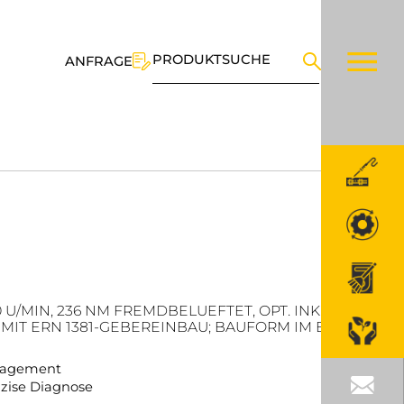
PRODUKTSUCHE
ANFRAGE
0 U/MIN, 236 NM FREMDBELUEFTET, OPT. INKR.,IP54
MIT ERN 1381-GEBEREINBAU; BAUFORM IM B 3
anagement
äzise Diagnose