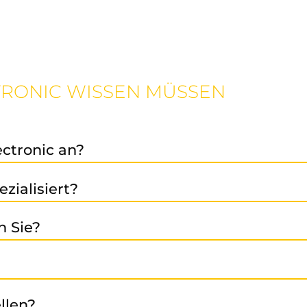
CTRONIC WISSEN MÜSSEN
ectronic an?
r-
Austausch-
Verkaufsleistung,
präventive Ins
,
und
sowie
zialisiert?
umrichter, Antriebstechnik, SPS-Systeme, HMI, Netztei
n Sie?
nik (z. B. SIMODRIVE, SIMATIC, SINUMERIK, SINAMICS u.v.
chen Sie uns an. Wir beraten gerne!
dustriezone Stein, 39025 Naturns - Südtirol - Italien.
llen?