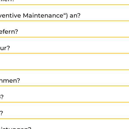
en Sie uns an: +39 0473 49 72 40 oder schicken Sie uns ei
ventive Maintenance“) an?
d Austauschleistung auch eine vorbeugende Instandhalt
efern?
n sicher, dass Sie schnell und zuverlässig den benötigte
tur?
stand). Wir streben eine schnelle und effiziente Abwick
dukte. Das Reduzieren von Elektroschrott und der dadur
ehmen?
r- und Servicebereichen: Automobil- und Zulieferindust
b?
ndustrie sowie Maschinen- und Anlagenbau.
ühren eine erste Analyse durch → Wir erstellen ein Ange
n?
erne erläutern wir jeden Schritt persönlich.
ibringen oder den Versand mit uns abstimmen.