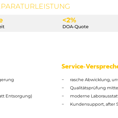
EPARATURLEISTUNG
e
<2%
it
DOA‐Quote
Service‑Versprech
gerung
rasche Abwicklung, un
Qualitätsprüfung mitt
tatt Entsorgung)
moderne Laboraussta
Kundensupport, after S