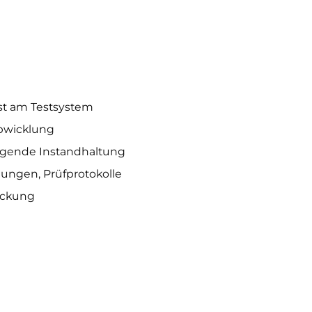
st am Testsystem
Abwicklung
ugende Instandhaltung
ungen, Prüfprotokolle
ackung