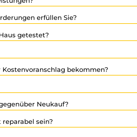
Leistungen?
en Verkauf von generalüberholten und neuen Baugruppen
rderungen erfüllen Sie?
en). Bei Fragen helfen wir Ihnen gern weiter.
tifiziert und garantieren damit höchste Qualität, Umwelt
Haus getestet?
le Baugruppen werden so realitätsnah wie möglich getes
 starkes Partnernetzwerk, sind wir in der Lage europawe
der Kostenvoranschlag bekommen?
 Fehlerbild, Seriennummer etc.) können wir eine erste E
en jedoch auch viele weitere Marken im Bereich Automati
r gegenüber Neukauf?
sfallzeiten und schont Umweltressourcen. Mit uns erhalt
t reparabel sein?
r Sie umgehend. Das Gerät kann auf Wunsch an Sie retourn