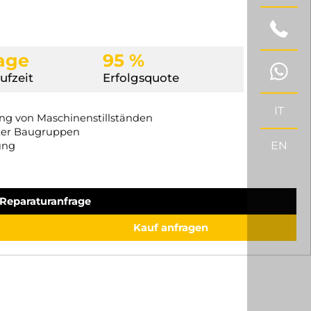
Tage
95 %
ufzeit
Erfolgsquote
IT
ung von Maschinenstillständen
ter Baugruppen
EN
ung
Reparaturanfrage
Kauf anfragen