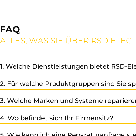
FAQ
ALLES, WAS SIE ÜBER RSD ELE
1. Welche Dienstleistungen bietet RSD-El
Reparatu
Wir bieten unseren Kunden eine professionelle
2. Für welche Produktgruppen sind Sie spe
Industrieelektronik an.
Unser Leistungsspektrum umfasst CNC-Systeme, Frequenz
3. Welche Marken und Systeme repariere
Wir sind spezialisiert auf Siemens Automatisierungstech
4. Wo befindet sich Ihr Firmensitz?
welche in der Automatisierung eingesetzt werden – spre
Unser Sitz befindet sich in der Peter-Mitterhoferstr. 7 - In
5. Wie kann ich eine Reparaturanfrage ste