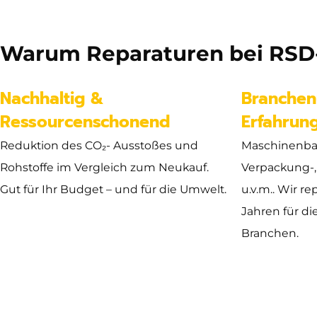
27.502 kg
Warum Reparaturen bei RSD-
Abmessung
Nachhaltig &
Branchen
Ressourcenschonend
Erfahrun
Reduktion des CO₂- Ausstoßes und
Maschinenba
Rohstoffe im Vergleich zum Neukauf.
Verpackung-,
Gut für Ihr Budget – und für die Umwelt.
u.v.m.. Wir re
Jahren für di
Branchen.