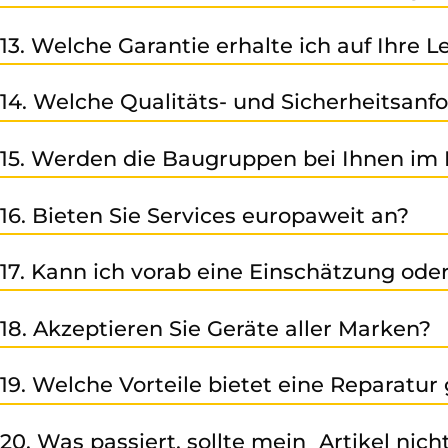
Ja – Sie können Geräte oder Baugruppen bei uns vorbe
13. Welche Garantie erhalte ich auf Ihre 
Auf unsere Reparatur-/ und Austauschleistung sowie d
14. Welche Qualitäts- und Sicherheitsanfo
Monaten ab Rechnungsdatum (falls nicht anders angegeb
Wir sind nach den internationalen Standards der ISO zer
15. Werden die Baugruppen bei Ihnen im 
electronic.com/unternehmen/zertifikate
Ja – unser Motto lautet, keine Reparatur ohne Test. Al
16. Bieten Sie Services europaweit an?
uns eine vollständige Qualitätsprüfung.
Ja – Dank eines umfassenden Lieferantenpools, sowie ein
17. Kann ich vorab eine Einschätzung o
Ja – nach Zusendung der relevanten Informationen (Typ,
18. Akzeptieren Sie Geräte aller Marken?
Wir sind auf Geräte von Siemens spezialisiert, bearbeit
19. Welche Vorteile bietet eine Reparatu
prüfen Ihr Gerät individuell.
Eine fachgerechte Reparatur spart Kosten, reduziert Au
20. Was passiert, sollte mein Artikel nich