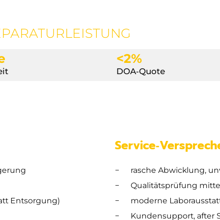
EPARATURLEISTUNG
e
<2%
it
DOA‐Quote
Service‑Versprech
gerung
rasche Abwicklung, un
Qualitätsprüfung mitt
tatt Entsorgung)
moderne Laboraussta
Kundensupport, after S