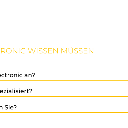
CTRONIC WISSEN MÜSSEN
ectronic an?
r-
Austausch-
Verkaufsleistung,
präventive Ins
,
und
sowie
zialisiert?
umrichter, Antriebstechnik, SPS-Systeme, HMI, Netztei
n Sie?
nik (z. B. SIMODRIVE, SIMATIC, SINUMERIK, SINAMICS u.v.
chen Sie uns an. Wir beraten gerne!