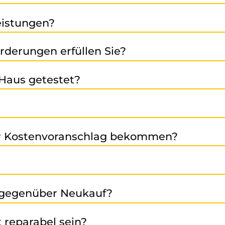
ibringen oder den Versand mit uns abstimmen.
Leistungen?
en Verkauf von generalüberholten und neuen Baugruppen
rderungen erfüllen Sie?
en). Bei Fragen helfen wir Ihnen gern weiter.
tifiziert und garantieren damit höchste Qualität, Umwelt
Haus getestet?
le Baugruppen werden so realitätsnah wie möglich getes
 starkes Partnernetzwerk, sind wir in der Lage europawe
der Kostenvoranschlag bekommen?
 Fehlerbild, Seriennummer etc.) können wir eine erste E
en jedoch auch viele weitere Marken im Bereich Automati
r gegenüber Neukauf?
sfallzeiten und schont Umweltressourcen. Mit uns erhalt
t reparabel sein?