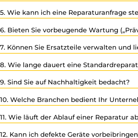
Unser Sitz befindet sich in der Peter-Mitterhoferstr. 7 - In
5. Wie kann ich eine Reparaturanfrage ste
Füllen Sie einfach unser Online-Kontaktformular aus, ruf
6. Bieten Sie vorbeugende Wartung („Prä
umgehend bei Ihnen!
Ja – wir bieten unsere Kunden neben der Reparatur un
7. Können Sie Ersatzteile verwalten und li
Maschinenstillständen minimiert werden.
Ja – wir übernehmen Ihr Ersatzteilmanagement und stelle
8. Wie lange dauert eine Standardrepara
Die Dauer hängt vom Einzelfall ab (Typ, Hersteller, Zu
9. Sind Sie auf Nachhaltigkeit bedacht?
bei Eingang der Anfrage, im Schnitt ca. 7-10 Arbeitstage.
Absolut – wir setzen auf langlebige, reparierbare Pro
10. Welche Branchen bedient Ihr Untern
besonders wichtig.
Unsere Kunden kommen aus den verschiedensten Herstelle
11. Wie läuft der Ablauf einer Reparatur a
Kunststoff- und Gummiindustrie, Chemie- und Pharmai
Sie senden Ihren defekten Artikel direkt zu uns → Wir f
12. Kann ich defekte Geräte vorbeibringe
bestandenem Qualitätstest der Rückversand per Kurier. G