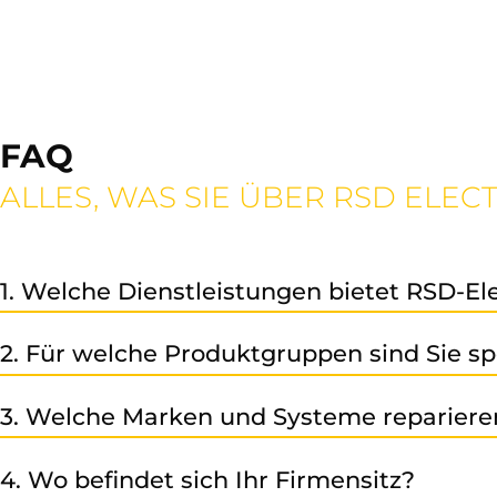
FAQ
ALLES, WAS SIE ÜBER RSD ELE
1. Welche Dienstleistungen bietet RSD-El
Reparatu
Wir bieten unseren Kunden eine professionelle
2. Für welche Produktgruppen sind Sie spe
Industrieelektronik an.
Unser Leistungsspektrum umfasst CNC-Systeme, Frequenz
3. Welche Marken und Systeme repariere
Wir sind spezialisiert auf Siemens Automatisierungstech
4. Wo befindet sich Ihr Firmensitz?
welche in der Automatisierung eingesetzt werden – spre