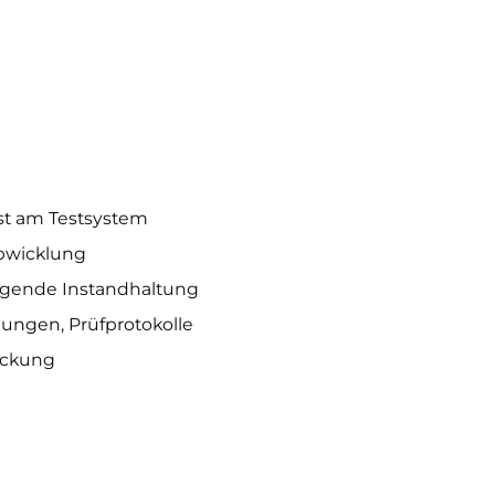
st am Testsystem
Abwicklung
ugende Instandhaltung
ungen, Prüfprotokolle
ackung