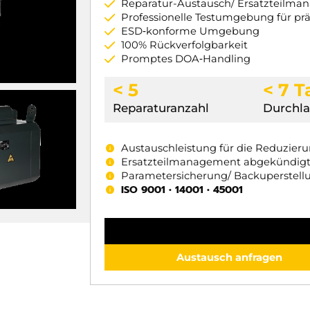
Reparatur-Austausch/ Ersatzteilm
Professionelle Testumgebung für pr
ESD‑konforme Umgebung
100% Rückverfolgbarkeit
Promptes DOA‑Handling
< 5
< 7 
Reparaturanzahl
Durchla
Austauschleistung für die Reduzier
Ersatzteilmanagement abgekündig
Parametersicherung/ Backuperstell
ISO 9001 • 14001 • 45001
Austausch anfragen