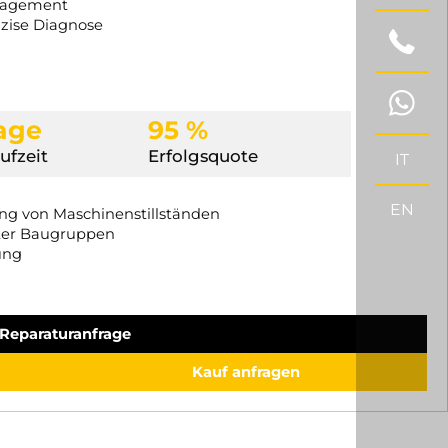
anagement
äzise Diagnose
Tage
95 %
ufzeit
Erfolgsquote
IT
EN
ung von Maschinenstillständen
ter Baugruppen
ung
Reparaturanfrage
Kauf anfragen