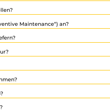
dustriezone Stein, 39025 Naturns - Südtirol - Italien.
llen?
en Sie uns an: +39 0473 49 72 40 oder schicken Sie uns ei
ventive Maintenance“) an?
d Austauschleistung auch eine vorbeugende Instandhalt
efern?
n sicher, dass Sie schnell und zuverlässig den benötigte
tur?
stand). Wir streben eine schnelle und effiziente Abwick
dukte. Das Reduzieren von Elektroschrott und der dadur
ehmen?
r- und Servicebereichen: Automobil- und Zulieferindust
b?
ndustrie sowie Maschinen- und Anlagenbau.
ühren eine erste Analyse durch → Wir erstellen ein Ange
n?
erne erläutern wir jeden Schritt persönlich.