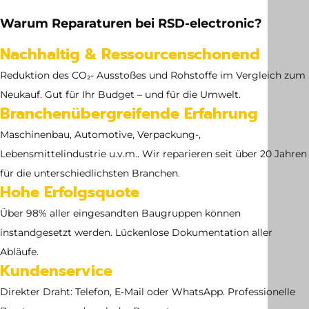
10.62 kg
Warum Reparaturen bei RSD-electronic?
Abmessung
Nachhaltig & Ressourcenschonend
no dimensions available
Reduktion des CO₂- Ausstoßes und Rohstoffe im Vergleich zum
Neukauf. Gut für Ihr Budget – und für die Umwelt.
Branchenübergreifende Erfahrung
Maschinenbau, Automotive, Verpackung-,
Lebensmittelindustrie u.v.m.. Wir reparieren seit über 20 Jahren
für die unterschiedlichsten Branchen.
Hohe Erfolgsquote
Über 98% aller eingesandten Baugruppen können
instandgesetzt werden. Lückenlose Dokumentation aller
Abläufe.
Kundenservice
Direkter Draht: Telefon, E‑Mail oder WhatsApp. Professionelle