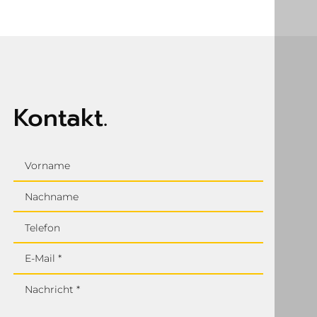
unverbindlich.
bieten wir Ihnen in diesem Fall ein geeignetes Ersatzgerät an.
Kontakt.
Vorname
Nachname
Telefon
E-Mail *
Nachricht *