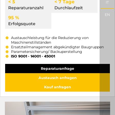
< 5
< 7 Tage
IT
Reparaturanzahl
Durchlaufzeit
EN
95 %
Erfolgsquote
Austauschleistung für die Reduzierung von
Maschinenstillständen
Ersatzteilmanagement abgekündigter Baugruppen
Parametersicherung/ Backuperstellung
ISO 9001 • 14001 • 45001
Reparaturanfrage
Austausch anfragen
Kauf anfragen