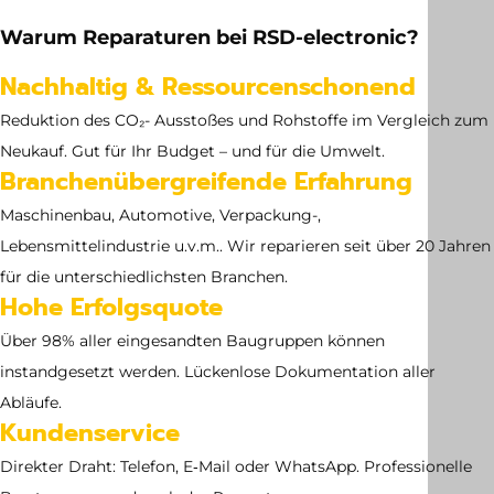
10.62 kg
Warum Reparaturen bei RSD-electronic?
Abmessung
Nachhaltig & Ressourcenschonend
no dimensions available
Reduktion des CO₂- Ausstoßes und Rohstoffe im Vergleich zum
Neukauf. Gut für Ihr Budget – und für die Umwelt.
Branchenübergreifende Erfahrung
Maschinenbau, Automotive, Verpackung-,
Lebensmittelindustrie u.v.m.. Wir reparieren seit über 20 Jahren
für die unterschiedlichsten Branchen.
Hohe Erfolgsquote
Über 98% aller eingesandten Baugruppen können
instandgesetzt werden. Lückenlose Dokumentation aller
Abläufe.
Kundenservice
Direkter Draht: Telefon, E‑Mail oder WhatsApp. Professionelle