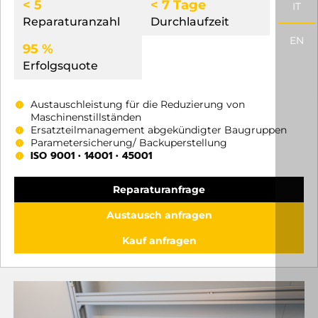
< 5
< 7 Tage
IT
Reparaturanzahl
Durchlaufzeit
EN
95 %
Erfolgsquote
Austauschleistung für die Reduzierung von
Maschinenstillständen
Ersatzteilmanagement abgekündigter Baugruppen
Parametersicherung/ Backuperstellung
ISO 9001 • 14001 • 45001
Reparaturanfrage
Austausch anfragen
Kauf anfragen