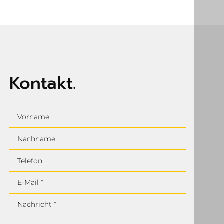
unverbindlich.
bieten wir Ihnen in diesem Fall ein geeignetes Ersatzgerät an.
Kontakt.
Vorname
Nachname
Telefon
E-Mail *
Nachricht *