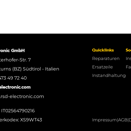
Quicklinks
So
ronic GmbH
Reparaturen
In
erhofer-Str. 7
Ersatzeile
Fa
rns (BZ) Südtirol - Italien
Instandhaltung
473 49 72 40
electronic.com
rsd-electronic.com
: IT02564790216
erkodex: XS9WT43
Impressum
|
AGB
|